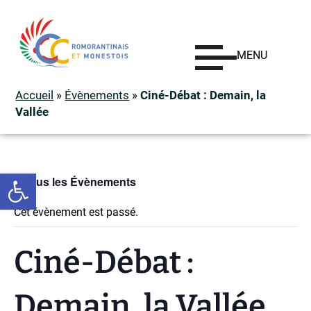
MENU
Accueil
»
Évènements
»
Ciné-Débat : Demain, la
Vallée
Ouvrir la barre d’outils
« Tous les Évènements
Cet évènement est passé.
Ciné-Débat :
Demain, la Vallée