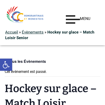
MENU
Accueil
»
Évènements
»
Hockey sur glace – Match
Loisir Senior
Ouvrir la barre d’outils
« Tous les Évènements
Cet évènement est passé.
Hockey sur glace –
Match Loisir