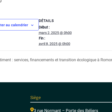
0
DÉTAILS
ter au calendrier
Début :
mars 2, 2025 @ 0h00
Fin :
avril 8, 2025 @ 0h00
iment : services, financements et transition écologique à Romo
Siège
3 rue Normant – Porte des Béliers