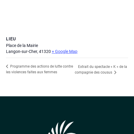
LIEU
Place de la Mairie
Langon-sur-Cher
,
41320
+ Google Map
Programme des actions de lutte contre
Extrait du spectacle « K « de la
les violences faites aux femmes
compagnie des cousus