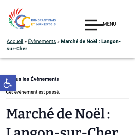
MENU
Accueil
»
Évènements
»
Marché de Noël : Langon-
sur-Cher
Ouvrir la barre d’outils
« Tous les Évènements
Cet évènement est passé.
Marché de Noël :
Langon-sur-Cher