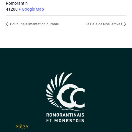
Romorantin
41200
+ Google Map
Pour une alimentation durable
Le Gala de Noël arrive !
Siège