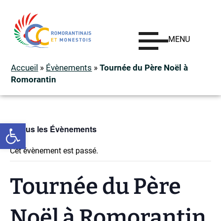
MENU
Accueil
»
Évènements
»
Tournée du Père Noël à
Romorantin
Ouvrir la barre d’outils
« Tous les Évènements
Cet évènement est passé.
Tournée du Père
Noël à Romorantin