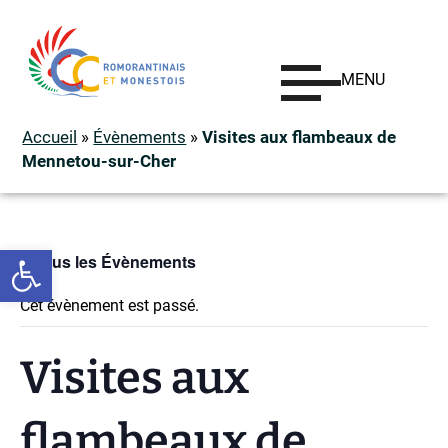
MENU
Accueil
»
Évènements
»
Visites aux flambeaux de
Mennetou-sur-Cher
Ouvrir la barre d’outils
« Tous les Évènements
Cet évènement est passé.
Visites aux
flambeaux de