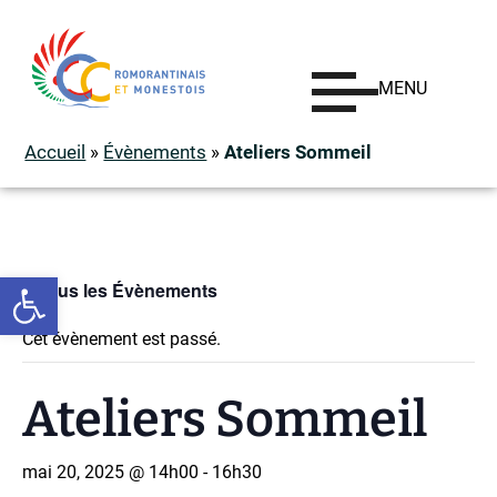
MENU
Accueil
»
Évènements
»
Ateliers Sommeil
Ouvrir la barre d’outils
« Tous les Évènements
Cet évènement est passé.
Ateliers Sommeil
mai 20, 2025 @ 14h00
-
16h30