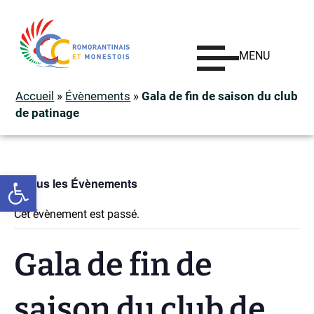
MENU
Accueil
»
Évènements
»
Gala de fin de saison du club
de patinage
Ouvrir la barre d’outils
« Tous les Évènements
Cet évènement est passé.
Gala de fin de
saison du club de