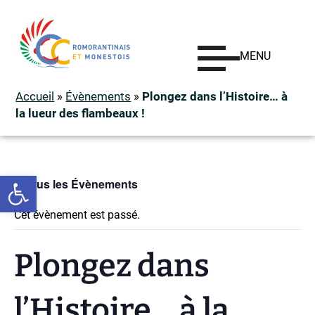
MENU
Accueil
»
Évènements
»
Plongez dans l’Histoire… à
la lueur des flambeaux !
Ouvrir la barre d’outils
« Tous les Évènements
Cet évènement est passé.
Plongez dans
l’Histoire… à la