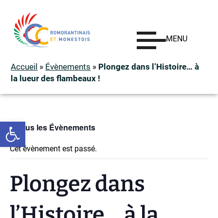
MENU
Accueil
»
Évènements
»
Plongez dans l’Histoire… à
la lueur des flambeaux !
Ouvrir la barre d’outils
« Tous les Évènements
Cet évènement est passé.
Plongez dans
l’Histoire… à la